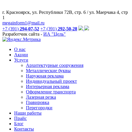
г. Красноярск, ул. Республики 72В, стр. 6 / ул. Маерчака 4, стр
1
megainform1@mail.ru
+7 (391)
294-07-52
+7 (391)
292-50-28
Разработчик сайта -
ИА "Цель"
О нас
Акции
Услуги
Архитектурные сооружения
Металлические буквы
Наружная реклама
Индивидуальный проект
Интерьерная реклама
Оформление транспорта
Лазерная резка
Гравировка
Перегородки
Наши работы
Прайс
Блог
Контакты