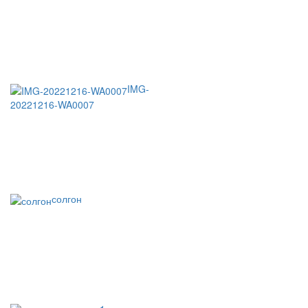
IMG-
20221216-WA0007
солгон