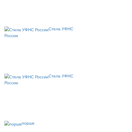
Стела УФНС
России
Стела УФНС
России
порше