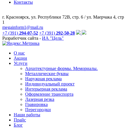
Контакты
г. Красноярск, ул. Республики 72В, стр. 6 / ул. Маерчака 4, стр
1
megainform1@mail.ru
+7 (391)
294-07-52
+7 (391)
292-50-28
Разработчик сайта -
ИА "Цель"
О нас
Акции
Услуги
Архитектурные формы. Мемориалы.
Металлические буквы
Наружная реклама
Индивидуальный проект
Интерьерная реклама
Оформление транспорта
Лазерная резка
Гравировка
Перегородки
Наши работы
Прайс
Блог