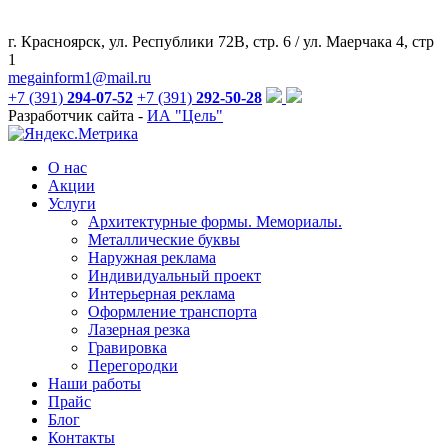
г. Красноярск, ул. Республики 72В, стр. 6 / ул. Маерчака 4, стр
1
megainform1@mail.ru
+7 (391)
294-07-52
+7 (391)
292-50-28
Разработчик сайта -
ИА "Цель"
О нас
Акции
Услуги
Архитектурные формы. Мемориалы.
Металлические буквы
Наружная реклама
Индивидуальный проект
Интерьерная реклама
Оформление транспорта
Лазерная резка
Гравировка
Перегородки
Наши работы
Прайс
Блог
Контакты